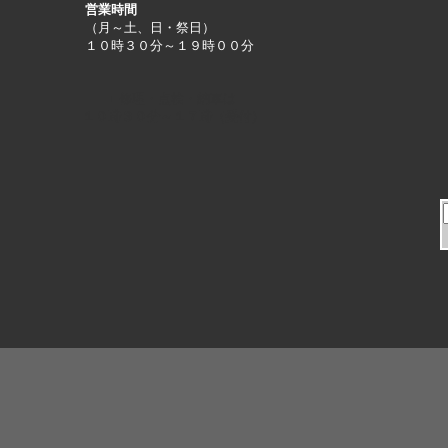
営業時間
（月～土、日・祭日）
１０時３０分～１９時００分
■修理・点検・納車は
１０時３０分～１７時（受付）