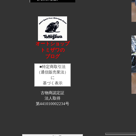
オートショップ
トミザワの
ブログ
■特定商取引法
（通信販売業法）
に
基づく表示
古物商認定証
法人取得
第441010002234号
2